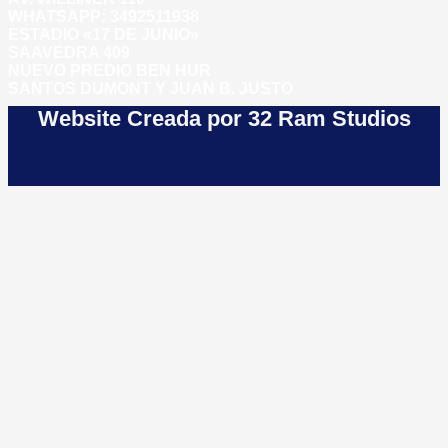
WHATSAPP:
3492511938
ESTADIO «17 DE JUNIO»
SAAVEDRA 409
NUEVO PREDIO BEN HUR
SANTOS DUMONT Y JUAN B. JUSTO
Website Creada por 32 Ram Studios