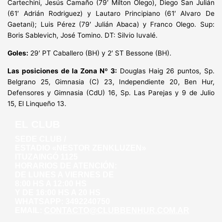
Cartechini, Jesús Camaño (79′ Milton Olego), Diego San Julián
(61′ Adrián Rodriguez) y Lautaro Principiano (61′ Alvaro De
Gaetani); Luis Pérez (79′ Julián Abaca) y Franco Olego. Sup:
Boris Sablevich, José Tomino. DT: Silvio Iuvalé.
Goles:
29′ PT Caballero (BH) y 2′ ST Bessone (BH).
Las posiciones de la Zona Nº 3:
Douglas Haig 26 puntos, Sp.
Belgrano 25, Gimnasia (C) 23, Independiente 20, Ben Hur,
Defensores y Gimnasia (CdU) 16, Sp. Las Parejas y 9 de Julio
15, El Linqueño 13.
EL CLUB
SEDE CLUB /
ESTADIO «NESTOR ZENKLUZEN»
ITUZAINGÓ 1125
HORARIOS DE ATENCIÓN:
DE LUNES A VIERNES DE
8:00 HS A 12:00 HS
Y DE 16:00 HS A 20 HS
WHATSAPP: 3492240750
EMAIL:
CONTACTO@CLUBBENHUR.COM.AR