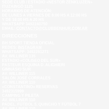
SEDE CLUB / ESTADIO «NESTOR ZENKLUZEN»
ITUZAINGÓ 1125
HORARIOS DE ATENCIÓN:
DE LUNES A VIERNES DE 8:00 HS A 12:00 HS
Y DE 16:00 HS A 20 HS
WHATSAPP 3492240750
EMAIL:
CONTACTO@CLUBBENHUR.COM.AR
DIRECCIONES
BH SPORT TIENDA OFICIAL
REDES:
INSTAGRAM
WHATSAPP: 3492281271
AV. WILLINER 135
ESTADIO «COLISEO DEL SUR»
PASTEUR ESQUINA D. ALIGHIERI
GIMNASIO SUR
AV. WILLINER 115
SALÓN JOSÉ CORRALES
AV. WILLINER 110
«CONSTANTINO» RESERVAS
3492315999
CAMPING Y PILETA
AV. WILLINER 110
PADEL, FÚTBOL 5, QUINCHO Y FÚTBOL 7
AV. WILLINER 110