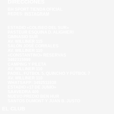
DIRECCIONES
BH SPORT TIENDA OFICIAL
REDES:
INSTAGRAM
WHATSAPP: 3492281271
AV. WILLINER 135
ESTADIO «COLISEO DEL SUR»
PASTEUR ESQUINA D. ALIGHIERI
GIMNASIO SUR
AV. WILLINER 115
SALÓN JOSÉ CORRALES
AV. WILLINER 110
«CONSTANTINO» RESERVAS
3492315999
CAMPING Y PILETA
AV. WILLINER 110
PADEL, FÚTBOL 5, QUINCHO Y FÚTBOL 7
AV. WILLINER 110
WHATSAPP:
3492511938
ESTADIO «17 DE JUNIO»
SAAVEDRA 409
NUEVO PREDIO BEN HUR
SANTOS DUMONT Y JUAN B. JUSTO
EL CLUB