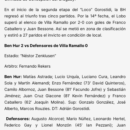
En el inicio de la segunda etapa del “Loco” Gorostidi, la BH
regresó al triunfo tras cinco partidos. Por la 14º fecha, el Lobo
superó al elenco de Villa Ramallo por 2-0 con goles de Franco
Caballero y Juan Bessone. Así se metió en zona de clasificación
y estiró a 27 paridos el invicto en condición de local.
Ben Hur 2 vs Defensores de Villa Ramallo 0
Estadio: “Néstor Zenklusen”
Arbitro: Fernando Rekers
Ben Hur:
Matías Astrada; Lucio Urquía, Luciano Cura, Leandro
Sola y Martín Alemandi; Enzo Fernández (73′ David Quinteros),
Camilo Albornoz, Juan Bessone (81′ Facundo Jofre) y Sebastián
Jiménez; Juan Cruz Giacone (81′ Kevin Fernández) y Franco
Caballero (62′ Joaquín Molina). Sup: Gonzalo González, José
Alberto, Marcos Rouzies. DT: Adrián Gorostidi.
Defensores:
Augusto Alcorcel; Mario Núñez, Leonardo Hertel,
Federico Gay y Lionel Monzón (45′ Ian Pezzani); Juan