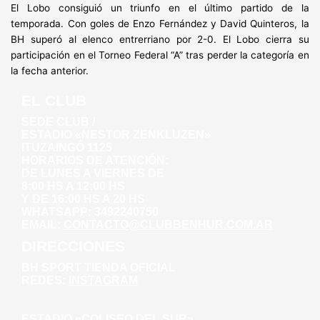
El Lobo consiguió un triunfo en el último partido de la
temporada. Con goles de Enzo Fernández y David Quinteros, la
BH superó al elenco entrerriano por 2-0. El Lobo cierra su
participación en el Torneo Federal “A” tras perder la categoría en
la fecha anterior.
EL CLUB
SEDE CLUB /
ESTADIO «NESTOR ZENKLUZEN»
ITUZAINGÓ 1125
HORARIOS DE ATENCIÓN:
DE LUNES A VIERNES DE
8:00 HS A 12:00 HS
Y DE 16:00 HS A 20 HS
WHATSAPP: 3492240750
EMAIL:
CONTACTO@CLUBBENHUR.COM.AR
DIRECCIONES
BH SPORT TIENDA OFICIAL
REDES:
INSTAGRAM
WHATSAPP: 3492281271
AV. WILLINER 135
ESTADIO «COLISEO DEL SUR»