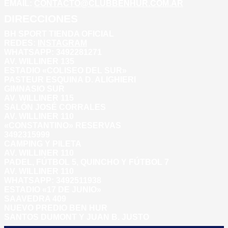
EMAIL:
CONTACTO@CLUBBENHUR.COM.AR
DIRECCIONES
BH SPORT TIENDA OFICIAL
REDES:
INSTAGRAM
WHATSAPP: 3492281271
AV. WILLINER 135
ESTADIO «COLISEO DEL SUR»
PASTEUR ESQUINA D. ALIGHIERI
GIMNASIO SUR
AV. WILLINER 115
SALÓN JOSÉ CORRALES
AV. WILLINER 110
«CONSTANTINO» RESERVAS
3492315999
CAMPING Y PILETA
AV. WILLINER 110
PADEL, FÚTBOL 5, QUINCHO Y FÚTBOL 7
AV. WILLINER 110
WHATSAPP:
3492511938
ESTADIO «17 DE JUNIO»
SAAVEDRA 409
NUEVO PREDIO BEN HUR
SANTOS DUMONT Y JUAN B. JUSTO