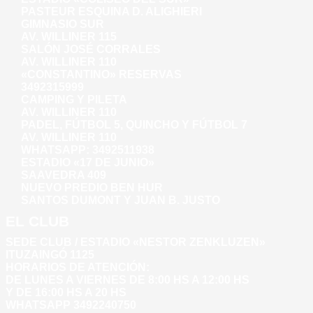
PASTEUR ESQUINA D. ALIGHIERI
GIMNASIO SUR
AV. WILLINER 115
SALÓN JOSÉ CORRALES
AV. WILLINER 110
«CONSTANTINO» RESERVAS
3492315999
CAMPING Y PILETA
AV. WILLINER 110
PADEL, FÚTBOL 5, QUINCHO Y FÚTBOL 7
AV. WILLINER 110
WHATSAPP:
3492511938
ESTADIO «17 DE JUNIO»
SAAVEDRA 409
NUEVO PREDIO BEN HUR
SANTOS DUMONT Y JUAN B. JUSTO
EL CLUB
SEDE CLUB / ESTADIO «NESTOR ZENKLUZEN»
ITUZAINGÓ 1125
HORARIOS DE ATENCIÓN:
DE LUNES A VIERNES DE 8:00 HS A 12:00 HS
Y DE 16:00 HS A 20 HS
WHATSAPP 3492240750