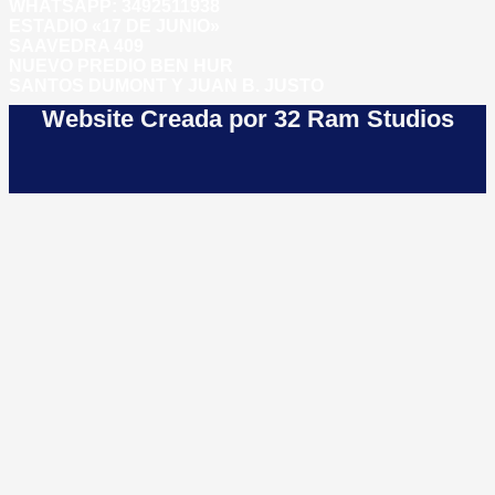
WHATSAPP:
3492511938
ESTADIO «17 DE JUNIO»
SAAVEDRA 409
NUEVO PREDIO BEN HUR
SANTOS DUMONT Y JUAN B. JUSTO
Website Creada por 32 Ram Studios