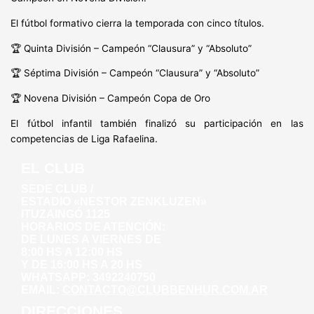
El fútbol formativo cierra la temporada con cinco títulos.
🏆 Quinta División – Campeón “Clausura” y “Absoluto”
🏆 Séptima División – Campeón “Clausura” y “Absoluto”
🏆 Novena División – Campeón Copa de Oro
El fútbol infantil también finalizó su participación en las
competencias de Liga Rafaelina.
EL CLUB
SEDE CLUB /
ESTADIO «NESTOR ZENKLUZEN»
ITUZAINGÓ 1125
HORARIOS DE ATENCIÓN:
DE LUNES A VIERNES DE
8:00 HS A 12:00 HS
Y DE 16:00 HS A 20 HS
WHATSAPP: 3492240750
EMAIL:
CONTACTO@CLUBBENHUR.COM.AR
DIRECCIONES