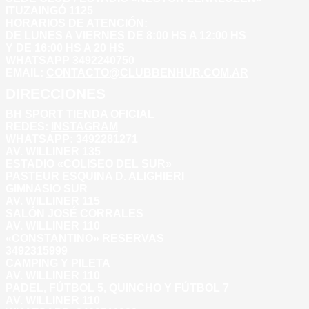
ITUZAINGÓ 1125
HORARIOS DE ATENCIÓN:
DE LUNES A VIERNES DE 8:00 HS A 12:00 HS
Y DE 16:00 HS A 20 HS
WHATSAPP 3492240750
EMAIL:
CONTACTO@CLUBBENHUR.COM.AR
DIRECCIONES
BH SPORT TIENDA OFICIAL
REDES:
INSTAGRAM
WHATSAPP: 3492281271
AV. WILLINER 135
ESTADIO «COLISEO DEL SUR»
PASTEUR ESQUINA D. ALIGHIERI
GIMNASIO SUR
AV. WILLINER 115
SALÓN JOSÉ CORRALES
AV. WILLINER 110
«CONSTANTINO» RESERVAS
3492315999
CAMPING Y PILETA
AV. WILLINER 110
PADEL, FÚTBOL 5, QUINCHO Y FÚTBOL 7
AV. WILLINER 110