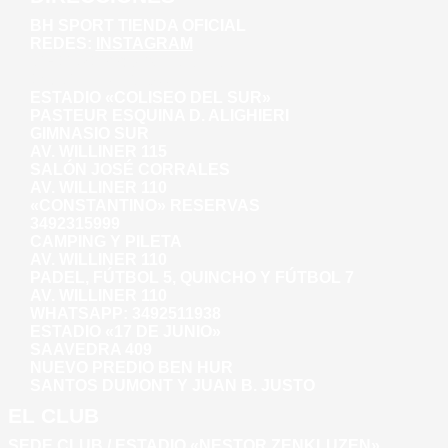
BH SPORT TIENDA OFICIAL
REDES:
INSTAGRAM
WHATSAPP: 3492281271
AV. WILLINER 135
ESTADIO «COLISEO DEL SUR»
PASTEUR ESQUINA D. ALIGHIERI
GIMNASIO SUR
AV. WILLINER 115
SALÓN JOSÉ CORRALES
AV. WILLINER 110
«CONSTANTINO» RESERVAS
3492315999
CAMPING Y PILETA
AV. WILLINER 110
PADEL, FÚTBOL 5, QUINCHO Y FÚTBOL 7
AV. WILLINER 110
WHATSAPP:
3492511938
ESTADIO «17 DE JUNIO»
SAAVEDRA 409
NUEVO PREDIO BEN HUR
SANTOS DUMONT Y JUAN B. JUSTO
EL CLUB
SEDE CLUB / ESTADIO «NESTOR ZENKLUZEN»