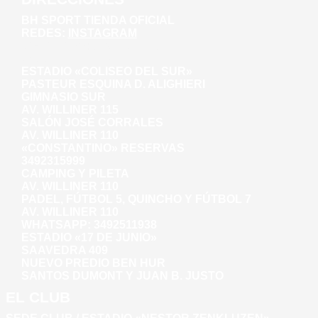
BH SPORT TIENDA OFICIAL
REDES:
INSTAGRAM
WHATSAPP: 3492281271
AV. WILLINER 135
ESTADIO «COLISEO DEL SUR»
PASTEUR ESQUINA D. ALIGHIERI
GIMNASIO SUR
AV. WILLINER 115
SALÓN JOSÉ CORRALES
AV. WILLINER 110
«CONSTANTINO» RESERVAS
3492315999
CAMPING Y PILETA
AV. WILLINER 110
PADEL, FÚTBOL 5, QUINCHO Y FÚTBOL 7
AV. WILLINER 110
WHATSAPP:
3492511938
ESTADIO «17 DE JUNIO»
SAAVEDRA 409
NUEVO PREDIO BEN HUR
SANTOS DUMONT Y JUAN B. JUSTO
EL CLUB