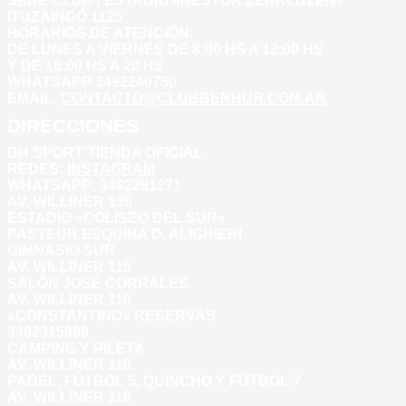
SEDE CLUB / ESTADIO «NESTOR ZENKLUZEN»
ITUZAINGÓ 1125
HORARIOS DE ATENCIÓN:
DE LUNES A VIERNES DE 8:00 HS A 12:00 HS
Y DE 16:00 HS A 20 HS
WHATSAPP 3492240750
EMAIL:
CONTACTO@CLUBBENHUR.COM.AR
DIRECCIONES
BH SPORT TIENDA OFICIAL
REDES:
INSTAGRAM
WHATSAPP: 3492281271
AV. WILLINER 135
ESTADIO «COLISEO DEL SUR»
PASTEUR ESQUINA D. ALIGHIERI
GIMNASIO SUR
AV. WILLINER 115
SALÓN JOSÉ CORRALES
AV. WILLINER 110
«CONSTANTINO» RESERVAS
3492315999
CAMPING Y PILETA
AV. WILLINER 110
PADEL, FÚTBOL 5, QUINCHO Y FÚTBOL 7
AV. WILLINER 110