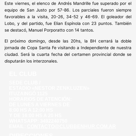
Este viernes, el elenco de Andrés Mandrille fue superado por el
equipo de San Justo por 57-86. Los parciales fueron siempre
favorables a la visita, 20-26, 34-52 y 46-69. El goleador del
Lobo, y del partido, fue Elian Espínola con 23 puntos. También
se destacó, Manuel Porporatto con 14 tantos.
El próximo domingo, desde las 20hs, la BH cerrará la doble
jornada de Copa Santa Fe visitando a Independiente de nuestra
ciudad. Será la cuarta fecha del certamen provincial donde se
disputarán los interzonales.
EL CLUB
SEDE CLUB /
ESTADIO «NESTOR ZENKLUZEN»
ITUZAINGÓ 1125
HORARIOS DE ATENCIÓN:
DE LUNES A VIERNES DE
8:00 HS A 12:00 HS
Y DE 16:00 HS A 20 HS
WHATSAPP: 3492240750
EMAIL:
CONTACTO@CLUBBENHUR.COM.AR
DIRECCIONES