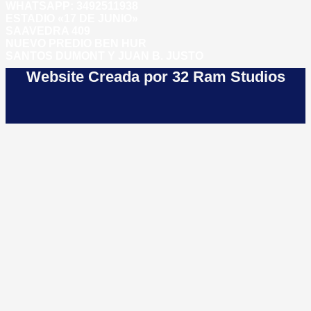
WHATSAPP:
3492511938
ESTADIO «17 DE JUNIO»
SAAVEDRA 409
NUEVO PREDIO BEN HUR
SANTOS DUMONT Y JUAN B. JUSTO
Website Creada por 32 Ram Studios