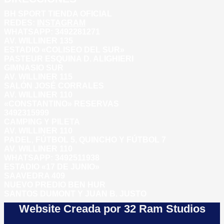
BH SPORT TIENDA OFICIAL
REDES:
INSTAGRAM
WHATSAPP: 3492281271
AV. WILLINER 135
ESTADIO «COLISEO DEL SUR»
PASTEUR ESQUINA D. ALIGHIERI
GIMNASIO SUR
AV. WILLINER 115
SALÓN JOSÉ CORRALES
AV. WILLINER 110
«CONSTANTINO» RESERVAS
3492315999
CAMPING Y PILETA
AV. WILLINER 110
PADEL, FÚTBOL 5, QUINCHO Y FÚTBOL 7
AV. WILLINER 110
WHATSAPP:
3492511938
ESTADIO «17 DE JUNIO»
SAAVEDRA 409
NUEVO PREDIO BEN HUR
SANTOS DUMONT Y JUAN B. JUSTO
Website Creada por 32 Ram Studios