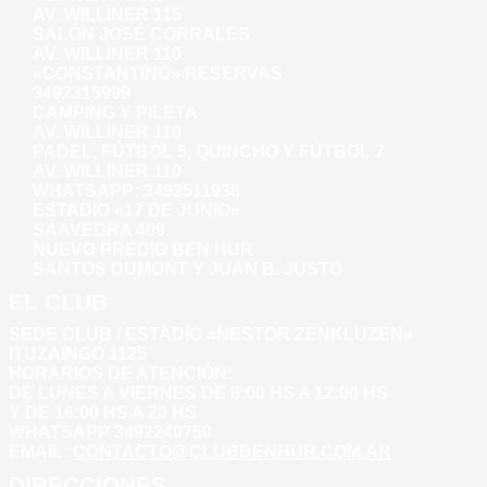
AV. WILLINER 115
SALÓN JOSÉ CORRALES
AV. WILLINER 110
«CONSTANTINO» RESERVAS
3492315999
CAMPING Y PILETA
AV. WILLINER 110
PADEL, FÚTBOL 5, QUINCHO Y FÚTBOL 7
AV. WILLINER 110
WHATSAPP:
3492511938
ESTADIO «17 DE JUNIO»
SAAVEDRA 409
NUEVO PREDIO BEN HUR
SANTOS DUMONT Y JUAN B. JUSTO
EL CLUB
SEDE CLUB / ESTADIO «NESTOR ZENKLUZEN»
ITUZAINGÓ 1125
HORARIOS DE ATENCIÓN:
DE LUNES A VIERNES DE 8:00 HS A 12:00 HS
Y DE 16:00 HS A 20 HS
WHATSAPP 3492240750
EMAIL:
CONTACTO@CLUBBENHUR.COM.AR
DIRECCIONES