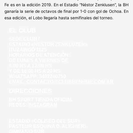
Fe es en la edición 2019. En el Estadio “Néstor Zenklusen”, la BH
ganaría la serie de octavos de final por 1-0 con gol de Ochoa. En
esa edición, el Lobo llegaría hasta semifinales del torneo.
EL CLUB
SEDE CLUB /
ESTADIO «NESTOR ZENKLUZEN»
ITUZAINGÓ 1125
HORARIOS DE ATENCIÓN:
DE LUNES A VIERNES DE
8:00 HS A 12:00 HS
Y DE 16:00 HS A 20 HS
WHATSAPP: 3492240750
EMAIL:
CONTACTO@CLUBBENHUR.COM.AR
DIRECCIONES
BH SPORT TIENDA OFICIAL
REDES:
INSTAGRAM
WHATSAPP: 3492281271
AV. WILLINER 135
ESTADIO «COLISEO DEL SUR»
PASTEUR ESQUINA D. ALIGHIERI
GIMNASIO SUR