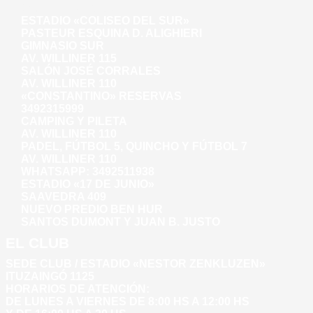
AV. WILLINER 135
ESTADIO «COLISEO DEL SUR»
PASTEUR ESQUINA D. ALIGHIERI
GIMNASIO SUR
AV. WILLINER 115
SALÓN JOSÉ CORRALES
AV. WILLINER 110
«CONSTANTINO» RESERVAS
3492315999
CAMPING Y PILETA
AV. WILLINER 110
PADEL, FÚTBOL 5, QUINCHO Y FÚTBOL 7
AV. WILLINER 110
WHATSAPP:
3492511938
ESTADIO «17 DE JUNIO»
SAAVEDRA 409
NUEVO PREDIO BEN HUR
SANTOS DUMONT Y JUAN B. JUSTO
EL CLUB
SEDE CLUB / ESTADIO «NESTOR ZENKLUZEN»
ITUZAINGÓ 1125
HORARIOS DE ATENCIÓN:
DE LUNES A VIERNES DE 8:00 HS A 12:00 HS