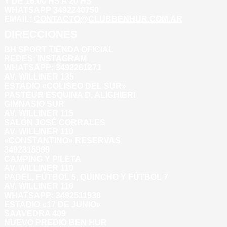
Y DE 16:00 HS A 20 HS
WHATSAPP 3492240750
EMAIL:
CONTACTO@CLUBBENHUR.COM.AR
DIRECCIONES
BH SPORT TIENDA OFICIAL
REDES:
INSTAGRAM
WHATSAPP: 3492281271
AV. WILLINER 135
ESTADIO «COLISEO DEL SUR»
PASTEUR ESQUINA D. ALIGHIERI
GIMNASIO SUR
AV. WILLINER 115
SALÓN JOSÉ CORRALES
AV. WILLINER 110
«CONSTANTINO» RESERVAS
3492315999
CAMPING Y PILETA
AV. WILLINER 110
PADEL, FÚTBOL 5, QUINCHO Y FÚTBOL 7
AV. WILLINER 110
WHATSAPP:
3492511938
ESTADIO «17 DE JUNIO»
SAAVEDRA 409
NUEVO PREDIO BEN HUR