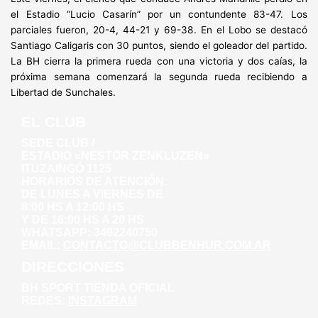
el Estadio “Lucio Casarín” por un contundente 83-47. Los
parciales fueron, 20-4, 44-21 y 69-38. En el Lobo se destacó
Santiago Caligaris con 30 puntos, siendo el goleador del partido.
La BH cierra la primera rueda con una victoria y dos caías, la
próxima semana comenzará la segunda rueda recibiendo a
Libertad de Sunchales.
EL CLUB
SEDE CLUB /
ESTADIO «NESTOR ZENKLUZEN»
ITUZAINGÓ 1125
HORARIOS DE ATENCIÓN:
DE LUNES A VIERNES DE
8:00 HS A 12:00 HS
Y DE 16:00 HS A 20 HS
WHATSAPP: 3492240750
EMAIL:
CONTACTO@CLUBBENHUR.COM.AR
DIRECCIONES
BH SPORT TIENDA OFICIAL
REDES:
INSTAGRAM
WHATSAPP: 3492281271