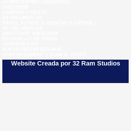
«CONSTANTINO» RESERVAS
3492315999
CAMPING Y PILETA
AV. WILLINER 110
PADEL, FÚTBOL 5, QUINCHO Y FÚTBOL 7
AV. WILLINER 110
WHATSAPP:
3492511938
ESTADIO «17 DE JUNIO»
SAAVEDRA 409
NUEVO PREDIO BEN HUR
SANTOS DUMONT Y JUAN B. JUSTO
Website Creada por 32 Ram Studios