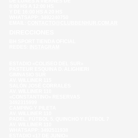
DE LUNES A VIERNES DE
8:00 HS A 12:00 HS
Y DE 16:00 HS A 20 HS
WHATSAPP: 3492240750
EMAIL:
CONTACTO@CLUBBENHUR.COM.AR
DIRECCIONES
BH SPORT TIENDA OFICIAL
REDES:
INSTAGRAM
WHATSAPP: 3492281271
AV. WILLINER 135
ESTADIO «COLISEO DEL SUR»
PASTEUR ESQUINA D. ALIGHIERI
GIMNASIO SUR
AV. WILLINER 115
SALÓN JOSÉ CORRALES
AV. WILLINER 110
«CONSTANTINO» RESERVAS
3492315999
CAMPING Y PILETA
AV. WILLINER 110
PADEL, FÚTBOL 5, QUINCHO Y FÚTBOL 7
AV. WILLINER 110
WHATSAPP:
3492511938
ESTADIO «17 DE JUNIO»