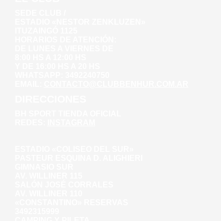
SEDE CLUB /
ESTADIO «NESTOR ZENKLUZEN»
ITUZAINGÓ 1125
HORARIOS DE ATENCIÓN:
DE LUNES A VIERNES DE
8:00 HS A 12:00 HS
Y DE 16:00 HS A 20 HS
WHATSAPP: 3492240750
EMAIL:
CONTACTO@CLUBBENHUR.COM.AR
DIRECCIONES
BH SPORT TIENDA OFICIAL
REDES:
INSTAGRAM
WHATSAPP: 3492281271
AV. WILLINER 135
ESTADIO «COLISEO DEL SUR»
PASTEUR ESQUINA D. ALIGHIERI
GIMNASIO SUR
AV. WILLINER 115
SALÓN JOSÉ CORRALES
AV. WILLINER 110
«CONSTANTINO» RESERVAS
3492315999
CAMPING Y PILETA