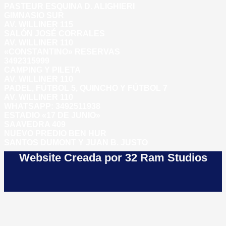
PASTEUR ESQUINA D. ALIGHIERI
GIMNASIO SUR
AV. WILLINER 115
SALÓN JOSÉ CORRALES
AV. WILLINER 110
«CONSTANTINO» RESERVAS
3492315999
CAMPING Y PILETA
AV. WILLINER 110
PADEL, FÚTBOL 5, QUINCHO Y FÚTBOL 7
AV. WILLINER 110
WHATSAPP:
3492511938
ESTADIO «17 DE JUNIO»
SAAVEDRA 409
NUEVO PREDIO BEN HUR
SANTOS DUMONT Y JUAN B. JUSTO
Website Creada por 32 Ram Studios