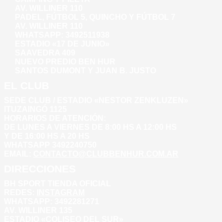
AV. WILLINER 110
PADEL, FÚTBOL 5, QUINCHO Y FÚTBOL 7
AV. WILLINER 110
WHATSAPP:
3492511938
ESTADIO «17 DE JUNIO»
SAAVEDRA 409
NUEVO PREDIO BEN HUR
SANTOS DUMONT Y JUAN B. JUSTO
EL CLUB
SEDE CLUB / ESTADIO «NESTOR ZENKLUZEN»
ITUZAINGÓ 1125
HORARIOS DE ATENCIÓN:
DE LUNES A VIERNES DE 8:00 HS A 12:00 HS
Y DE 16:00 HS A 20 HS
WHATSAPP 3492240750
EMAIL:
CONTACTO@CLUBBENHUR.COM.AR
DIRECCIONES
BH SPORT TIENDA OFICIAL
REDES:
INSTAGRAM
WHATSAPP: 3492281271
AV. WILLINER 135
ESTADIO «COLISEO DEL SUR»