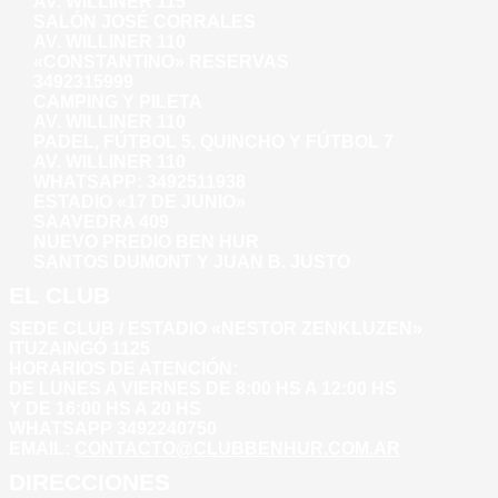
AV. WILLINER 115
SALÓN JOSÉ CORRALES
AV. WILLINER 110
«CONSTANTINO» RESERVAS
3492315999
CAMPING Y PILETA
AV. WILLINER 110
PADEL, FÚTBOL 5, QUINCHO Y FÚTBOL 7
AV. WILLINER 110
WHATSAPP:
3492511938
ESTADIO «17 DE JUNIO»
SAAVEDRA 409
NUEVO PREDIO BEN HUR
SANTOS DUMONT Y JUAN B. JUSTO
EL CLUB
SEDE CLUB / ESTADIO «NESTOR ZENKLUZEN»
ITUZAINGÓ 1125
HORARIOS DE ATENCIÓN:
DE LUNES A VIERNES DE 8:00 HS A 12:00 HS
Y DE 16:00 HS A 20 HS
WHATSAPP 3492240750
EMAIL:
CONTACTO@CLUBBENHUR.COM.AR
DIRECCIONES