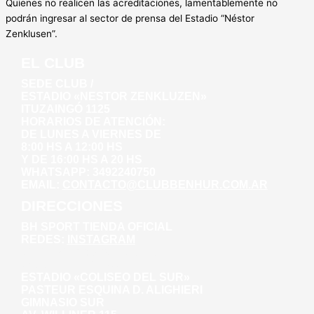
Quienes no realicen las acreditaciones, lamentablemente no
podrán ingresar al sector de prensa del Estadio “Néstor
Zenklusen”.
EL CLUB
SEDE CLUB /
ESTADIO «NESTOR ZENKLUZEN»
ITUZAINGÓ 1125
HORARIOS DE ATENCIÓN:
DE LUNES A VIERNES DE
8:00 HS A 12:00 HS
Y DE 16:00 HS A 20 HS
WHATSAPP: 3492240750
EMAIL:
CONTACTO@CLUBBENHUR.COM.AR
DIRECCIONES
BH SPORT TIENDA OFICIAL
REDES:
INSTAGRAM
WHATSAPP: 3492281271
AV. WILLINER 135
ESTADIO «COLISEO DEL SUR»
PASTEUR ESQUINA D. ALIGHIERI
GIMNASIO SUR