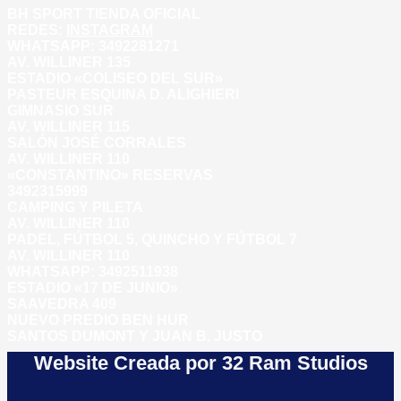
BH SPORT TIENDA OFICIAL
REDES:
INSTAGRAM
WHATSAPP: 3492281271
AV. WILLINER 135
ESTADIO «COLISEO DEL SUR»
PASTEUR ESQUINA D. ALIGHIERI
GIMNASIO SUR
AV. WILLINER 115
SALÓN JOSÉ CORRALES
AV. WILLINER 110
«CONSTANTINO» RESERVAS
3492315999
CAMPING Y PILETA
AV. WILLINER 110
PADEL, FÚTBOL 5, QUINCHO Y FÚTBOL 7
AV. WILLINER 110
WHATSAPP:
3492511938
ESTADIO «17 DE JUNIO»
SAAVEDRA 409
NUEVO PREDIO BEN HUR
SANTOS DUMONT Y JUAN B. JUSTO
Website Creada por 32 Ram Studios