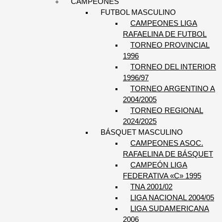
CAMPEONES
FUTBOL MASCULINO
CAMPEONES LIGA
RAFAELINA DE FUTBOL
TORNEO PROVINCIAL
1996
TORNEO DEL INTERIOR
1996/97
TORNEO ARGENTINO A
2004/2005
TORNEO REGIONAL
2024/2025
BÁSQUET MASCULINO
CAMPEONES ASOC.
RAFAELINA DE BÁSQUET
CAMPEÓN LIGA
FEDERATIVA «C» 1995
TNA 2001/02
LIGA NACIONAL 2004/05
LIGA SUDAMERICANA
2006