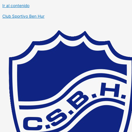
Ir al contenido
Club Sportivo Ben Hur