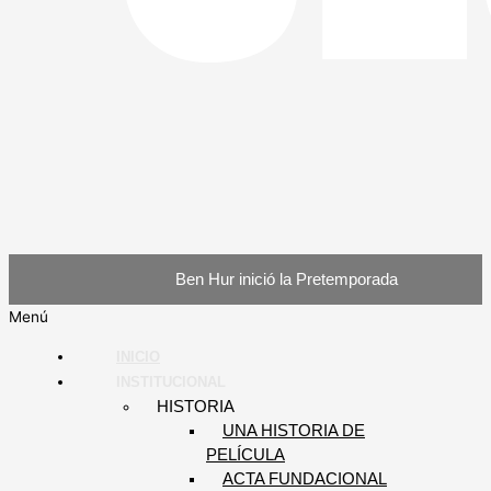
Ben Hur inició la Pretemporada
Menú
INICIO
INSTITUCIONAL
HISTORIA
UNA HISTORIA DE
PELÍCULA
ACTA FUNDACIONAL