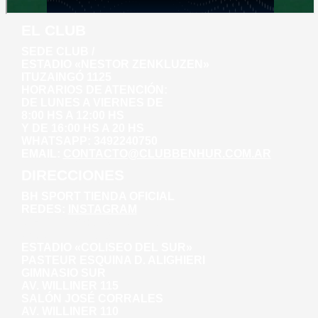
EL CLUB
SEDE CLUB /
ESTADIO «NESTOR ZENKLUZEN»
ITUZAINGÓ 1125
HORARIOS DE ATENCIÓN:
DE LUNES A VIERNES DE
8:00 HS A 12:00 HS
Y DE 16:00 HS A 20 HS
WHATSAPP: 3492240750
EMAIL:
CONTACTO@CLUBBENHUR.COM.AR
DIRECCIONES
BH SPORT TIENDA OFICIAL
REDES:
INSTAGRAM
WHATSAPP: 3492281271
AV. WILLINER 135
ESTADIO «COLISEO DEL SUR»
PASTEUR ESQUINA D. ALIGHIERI
GIMNASIO SUR
AV. WILLINER 115
SALÓN JOSÉ CORRALES
AV. WILLINER 110