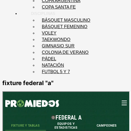
COPA ARGENTINA
COPA SANTA FE
DISCIPLINAS
BÁSQUET MASCULINO
BÁSQUET FEMENINO
VOLEY
TAEKWONDO
GIMNASIO SUR
COLONIA DE VERANO
PÁDEL
NATACIÓN
FUTBOL 5 Y 7
fixture federal "a"