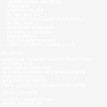
«CONSTANTINO» RESERVAS
3492315999
CAMPING Y PILETA
AV. WILLINER 110
PADEL, FÚTBOL 5, QUINCHO Y FÚTBOL 7
AV. WILLINER 110
WHATSAPP:
3492511938
ESTADIO «17 DE JUNIO»
SAAVEDRA 409
NUEVO PREDIO BEN HUR
SANTOS DUMONT Y JUAN B. JUSTO
EL CLUB
SEDE CLUB / ESTADIO «NESTOR ZENKLUZEN»
ITUZAINGÓ 1125
HORARIOS DE ATENCIÓN:
DE LUNES A VIERNES DE 8:00 HS A 12:00 HS
Y DE 16:00 HS A 20 HS
WHATSAPP 3492240750
EMAIL:
CONTACTO@CLUBBENHUR.COM.AR
DIRECCIONES
BH SPORT TIENDA OFICIAL
REDES:
INSTAGRAM