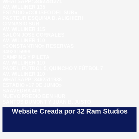
WHATSAPP: 3492281271
AV. WILLINER 135
ESTADIO «COLISEO DEL SUR»
PASTEUR ESQUINA D. ALIGHIERI
GIMNASIO SUR
AV. WILLINER 115
SALÓN JOSÉ CORRALES
AV. WILLINER 110
«CONSTANTINO» RESERVAS
3492315999
CAMPING Y PILETA
AV. WILLINER 110
PADEL, FÚTBOL 5, QUINCHO Y FÚTBOL 7
AV. WILLINER 110
WHATSAPP:
3492511938
ESTADIO «17 DE JUNIO»
SAAVEDRA 409
NUEVO PREDIO BEN HUR
SANTOS DUMONT Y JUAN B. JUSTO
Website Creada por 32 Ram Studios